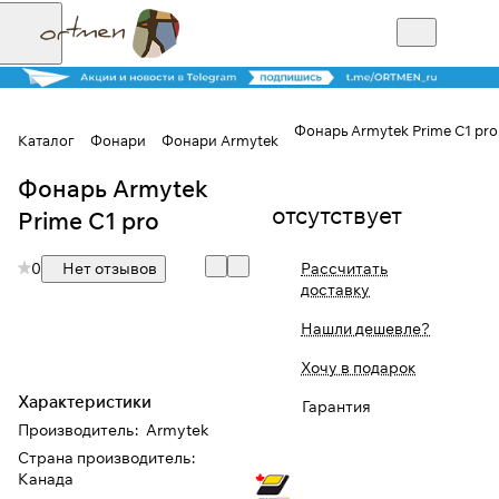
Фонарь Armytek Prime C1 pro
Каталог
Фонари
Фонари Armytek
Фонарь Armytek
Для клиентов всех банков
отсутствует
Prime C1 pro
Разбейте
0
Нет отзывов
Рассчитать
оплату на части
доставку
Нашли дешевле?
Сегодня
Хочу в подарок
25
%
Характеристики
Гарантия
Производитель
:
Armytek
Страна производитель
:
Добавляйте товары
Канада
в корзину