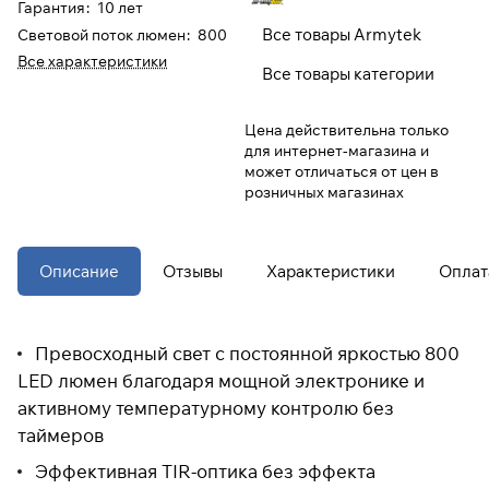
Гарантия
:
10 лет
Все товары Armytek
Световой поток люмен
:
800
При оформлении заказа
Все характеристики
Все товары категории
выберите метод оплаты
ПЛАЙТ
Цена действительна только
Оплачивайте сегодня только
25
%
для интернет-магазина и
картой любого банка
может отличаться от цен в
розничных магазинах
Получайте товар
выбранный способом
Описание
Отзывы
Характеристики
Оплат
Оставшиеся
75
% будут
списываться
с вашей карты
Превосходный свет с постоянной яркостью 800
по
25
%
каждые 2 недели
LED люмен благодаря мощной электронике и
активному температурному контролю без
* При оплате через
ПЛАЙТ
таймеров
скидки по купонам не
Эффективная TIR-оптика без эффекта
применяются.