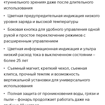
«туннельного зрения» даже после длительного
использования
Цветная предупредительная индикация низкого
Подробнее
уровня заряда и высокой температуры
об оплате Плайтом
Боковая кнопка для удобного управления одной
рукой и простое переключение режимов с
расширенным управлением
Остались вопросы?
25
8 800 302-02-51
Цветная информационная индикация и ультра
раз в 2
plait.ru
низкий расход тока в выключенном состоянии –
недели
более 25 лет
Съемный магнит, крепкий чехол, съемная
клипса, прочный темляк и возможность
вертикальной установки для универсального
использования
Полная защита от проникновения воды, грязи и
пыли – фонарь продолжает работать даже на