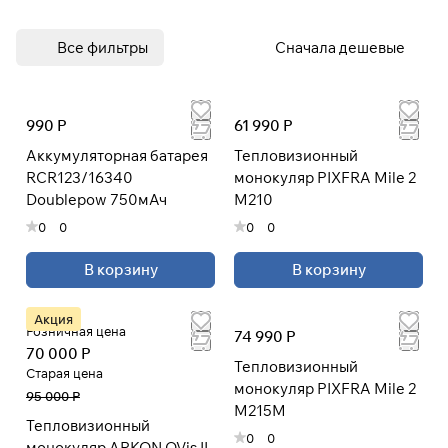
При оформлении заказа
Все фильтры
Сначала дешевые
выберите метод оплаты
ПЛАЙТ
990 Р
61 990 Р
Оплачивайте сегодня только
25
%
картой любого банка
Аккумуляторная батарея
Тепловизионный
RCR123/16340
монокуляр PIXFRA Mile 2
Doublepow 750мАч
M210
Получайте товар
0
0
0
0
выбранный способом
В корзину
В корзину
Оставшиеся
75
% будут
списываться
с вашей карты
Акция
по
25
%
каждые 2 недели
Розничная цена
74 990 Р
70 000 Р
Тепловизионный
Старая цена
монокуляр PIXFRA Mile 2
* При оплате через
ПЛАЙТ
95 000 Р
M215М
скидки по купонам не
Тепловизионный
применяются.
0
0
монокуляр ARKON OVis II