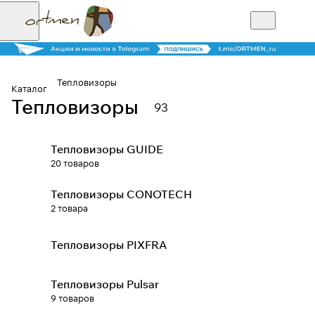
Тепловизоры
Каталог
Тепловизоры
93
Для клиентов всех банков
Тепловизоры GUIDE
Разбейте
20 товаров
оплату на части
Тепловизоры CONOTECH
2 товара
Сегодня
25
%
Тепловизоры PIXFRA
Тепловизоры Pulsar
Добавляйте товары
9 товаров
в корзину