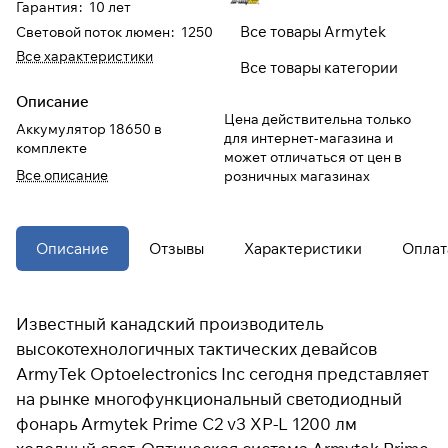
Гарантия
:
10 лет
Все товары Armytek
Световой поток люмен
:
1250
При оформлении заказа
Все характеристики
Все товары категории
выберите метод оплаты
ПЛАЙТ
Описание
Цена действительна только
Оплачивайте сегодня только
25
%
Аккумулятор 18650 в
для интернет-магазина и
комплекте
картой любого банка
может отличаться от цен в
Все описание
розничных магазинах
Получайте товар
выбранный способом
Описание
Отзывы
Характеристики
Оплат
Оставшиеся
75
% будут
списываться
с вашей карты
Известный канадский производитель
по
25
%
каждые 2 недели
высокотехнологичных тактических девайсов
ArmyTek Optoelectronics Inc сегодня представляет
* При оплате через
ПЛАЙТ
на рынке многофункциональный светодиодный
скидки по купонам не
фонарь Armytek Prime C2 v3 XP-L 1200 лм
применяются.