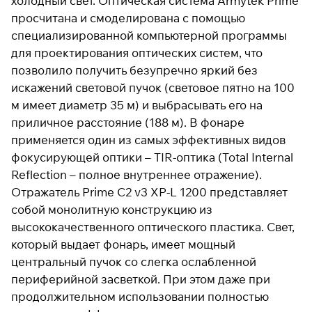
холодный свет. Оптическая система Armytek Prime
просчитана и смоделирована с помощью
специализированной компьютерной программы
Подробнее
для проектирования оптических систем, что
об оплате Плайтом
позволило получить безупречно яркий без
искажений световой пучок (световое пятно на 100
м имеет диаметр 35 м) и выбрасывать его на
приличное расстояние (188 м). В фонаре
Остались вопросы?
25
применяется один из самых эффективных видов
8 800 302-02-51
раз в 2
фокусирующей оптики – TIR-оптика (Total Internal
plait.ru
недели
Reflection – полное внутреннее отражение).
Отражатель Prime C2 v3 XP-L 1200 представляет
собой монолитную конструкцию из
высококачественного оптического пластика. Свет,
который выдает фонарь, имеет мощный
центральный пучок со слегка ослабленной
периферийной засветкой. При этом даже при
продолжительном использовании полностью