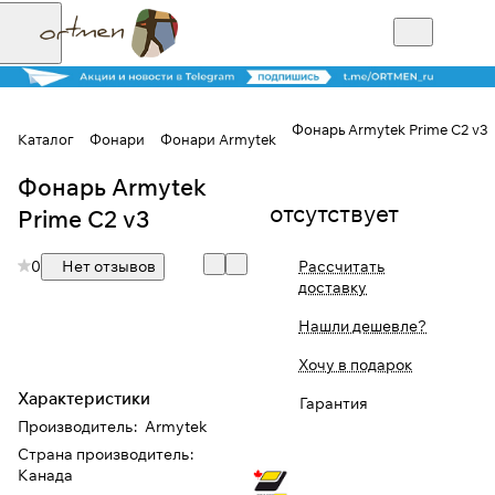
Фонарь Armytek Prime C2 v3
Каталог
Фонари
Фонари Armytek
Фонарь Armytek
Для клиентов всех банков
отсутствует
Prime C2 v3
Разбейте
0
Нет отзывов
Рассчитать
оплату на части
доставку
Нашли дешевле?
Сегодня
Хочу в подарок
25
%
Характеристики
Гарантия
Производитель
:
Armytek
Страна производитель
:
Добавляйте товары
Канада
в корзину