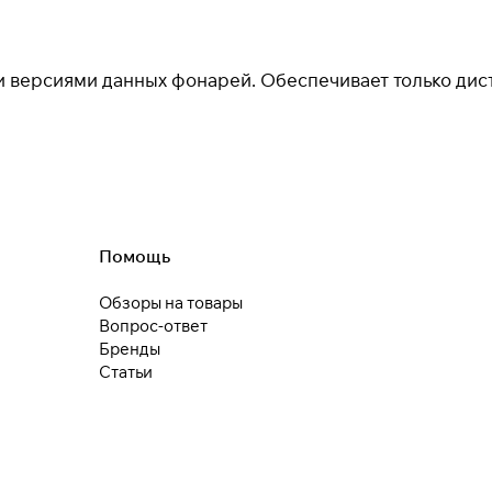
* При оплате через
ПЛАЙТ
скидки по купонам не
применяются.
 версиями данных фонарей. Обеспечивает только дис
Подробнее
об оплате Плайтом
Помощь
25
раз в 2
Обзоры на товары
недели
Вопрос-ответ
Остались вопросы?
Бренды
8 800 302-02-51
Статьи
plait.ru