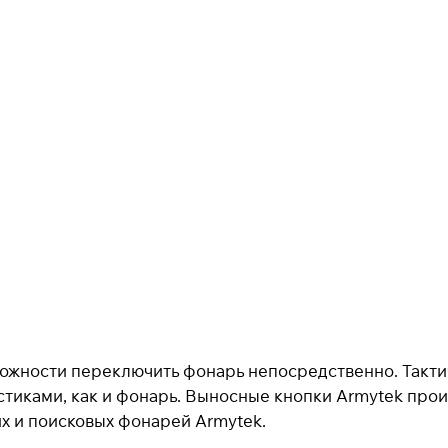
Добавляйте товары
в корзину
При оформлении заказа
выберите метод оплаты
ПЛАЙТ
Оплачивайте сегодня только
25
% картой любого
банка
Получайте товар
выбранный способом
зможности переключить фонарь непосредственно. Такт
Оставшиеся
75
% будут
списываться
стиками, как и фонарь. Выносные кнопки Armytek про
с вашей карты
по
25
%
каждые 2 недели
х и поисковых фонарей Armytek.