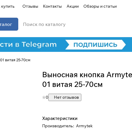
 купить
Отзывы
Контакты
Акции
Обзоры и статьи
талог
1 витая 25-70см
Выносная кнопка Armyte
Для клиентов всех банков
01 витая 25-70см
Разбейте
оплату на части
0
Нет отзывов
Сегодня
Характеристики
25
%
Производитель
:
Armytek