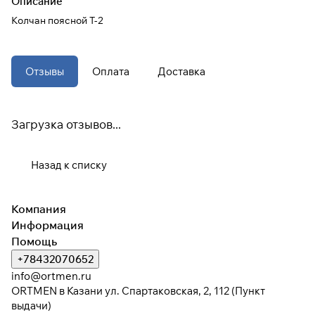
Описание
Колчан поясной T-2
При оформлении заказа
выберите метод оплаты
ПЛАЙТ
Отзывы
Оплата
Доставка
Оплачивайте сегодня только
25
%
картой любого банка
Загрузка отзывов...
Получайте товар
выбранный способом
Назад к списку
Оставшиеся
75
% будут
Компания
списываться
с вашей карты
Информация
по
25
%
каждые 2 недели
Помощь
+78432070652
* При оплате через
ПЛАЙТ
info@ortmen.ru
скидки по купонам не
ORTMEN в Казани ул. Спартаковская, 2, 112 (Пункт
применяются.
выдачи)