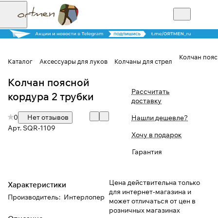
Колчан пояс
Каталог
Аксессуары для луков
Колчаны для стрел
Колчан поясной
Для клиентов всех банков
Рассчитать
кордура 2 трубки
доставку
Разбейте
0
Нет отзывов
Нашли дешевле?
оплату на части
Арт.
SQR-1109
Хочу в подарок
Гарантия
Сегодня
25
%
Цена действительна только
Характеристики
для интернет-магазина и
Производитель
:
Интерлопер
может отличаться от цен в
Добавляйте товары
розничных магазинах
в корзину