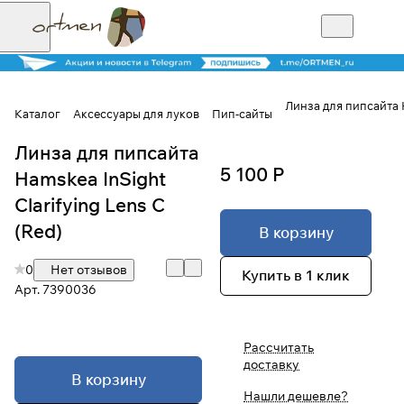
Линза для пипсайта H
Каталог
Аксессуары для луков
Пип-сайты
Линза для пипсайта
Для клиентов всех банков
5 100 Р
Hamskea InSight
Разбейте
Clarifying Lens C
оплату на части
(Red)
В корзину
0
Нет отзывов
Купить в 1 клик
Арт.
7390036
Сегодня
25
%
Рассчитать
доставку
Добавляйте товары
В корзину
в корзину
Нашли дешевле?