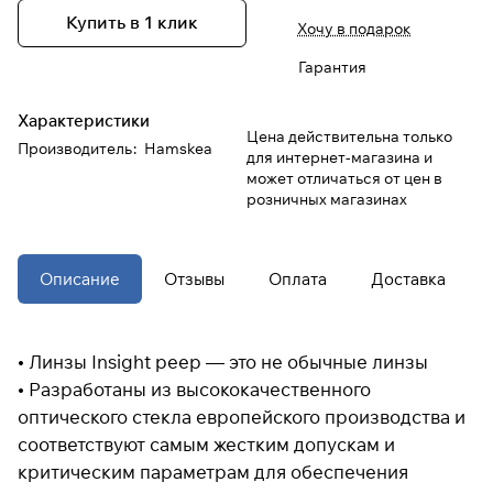
Купить в 1 клик
Хочу в подарок
При оформлении заказа
Гарантия
выберите метод оплаты
ПЛАЙТ
Характеристики
Цена действительна только
Оплачивайте сегодня только
25
%
Производитель
:
Hamskea
для интернет-магазина и
картой любого банка
может отличаться от цен в
розничных магазинах
Получайте товар
выбранный способом
Описание
Отзывы
Оплата
Доставка
Оставшиеся
75
% будут
списываться
с вашей карты
• Линзы Insight peep — это не обычные линзы
по
25
%
каждые 2 недели
• Разработаны из высококачественного
оптического стекла европейского производства и
* При оплате через
ПЛАЙТ
соответствуют самым жестким допускам и
скидки по купонам не
критическим параметрам для обеспечения
применяются.