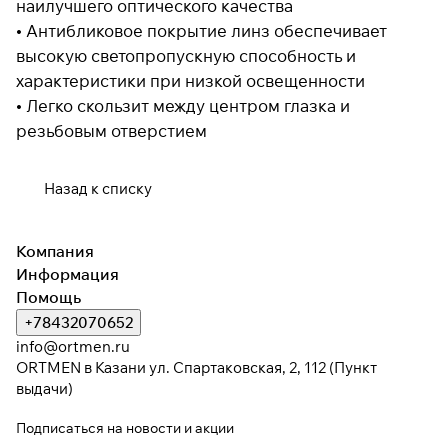
наилучшего оптического качества
• Антибликовое покрытие линз обеспечивает
высокую светопропускную способность и
Подробнее
характеристики при низкой освещенности
об оплате Плайтом
• Легко скользит между центром глазка и
резьбовым отверстием
Остались вопросы?
Назад к списку
25
8 800 302-02-51
раз в 2
plait.ru
недели
Компания
Информация
Помощь
+78432070652
info@ortmen.ru
ORTMEN в Казани ул. Спартаковская, 2, 112 (Пункт
выдачи)
Подписаться
на новости и акции