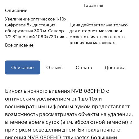
Гарантия
Описание
При оформлении заказа
Увеличение оптическое 1-10x,
выберите метод оплаты
ПЛАЙТ
цифровое 8х, дистанция
Цена действительна только
обнаружения 300 м. Сенсор
для интернет-магазина и
1/2.8" цветной 1080x720 пикс,
может отличаться от цен в
Оплачивайте сегодня только
25
%
окулярная матрица 960x480
розничных магазинах
Все описание
картой любого банка
пикс.
Получайте товар
Описание
Отзывы
Оплата
Доставка
выбранный способом
Оставшиеся
75
% будут
Бинокль ночного видения NVB 080FHD с
списываться
с вашей карты
оптическим увеличением от 1 до 10х и
по
25
%
каждые 2 недели
восьмикратным цифровым зумом предоставляет
возможность рассматривать объекты на удалении,
* При оплате через
ПЛАЙТ
в темное время суток (в т.ч. абсолютной темноте) и
скидки по купонам не
при ярком освещении днем. Бинокль ночного
применяются.
видения NVB 080FHD отличается большими