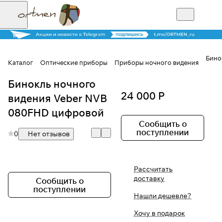
Бино
Каталог
Оптические приборы
Приборы ночного видения
Бинокль ночного
Для клиентов всех банков
24 000 Р
видения Veber NVB
Разбейте
080FHD цифровой
оплату на части
Сообщить о
поступлении
0
Нет отзывов
Сегодня
Рассчитать
25
%
доставку
Сообщить о
поступлении
Нашли дешевле?
Добавляйте товары
Хочу в подарок
в корзину