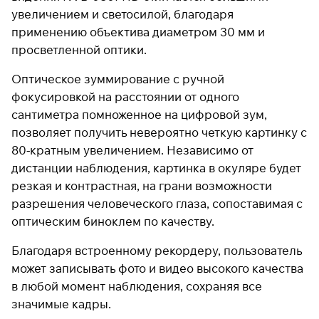
увеличением и светосилой, благодаря
применению объектива диаметром 30 мм и
просветленной оптики.
Подробнее
об оплате Плайтом
Оптическое зуммирование с ручной
фокусировкой на расстоянии от одного
сантиметра помноженное на цифровой зум,
позволяет получить невероятно четкую картинку с
Остались вопросы?
25
8 800 302-02-51
80-кратным увеличением. Независимо от
раз в 2
plait.ru
недели
дистанции наблюдения, картинка в окуляре будет
резкая и контрастная, на грани возможности
разрешения человеческого глаза, сопоставимая с
оптическим биноклем по качеству.
Благодаря встроенному рекордеру, пользователь
может записывать фото и видео высокого качества
в любой момент наблюдения, сохраняя все
значимые кадры.