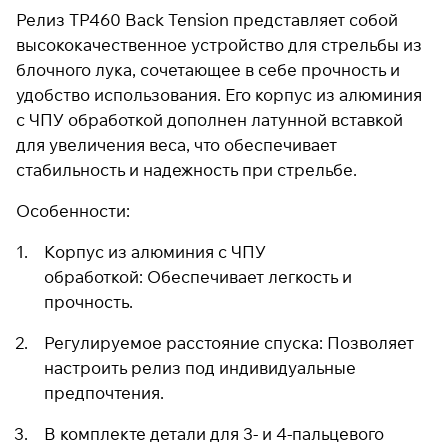
Релиз TP460 Back Tension представляет собой
высококачественное устройство для стрельбы из
блочного лука, сочетающее в себе прочность и
Подробнее
об оплате Плайтом
удобство использования. Его корпус из алюминия
с ЧПУ обработкой дополнен латунной вставкой
для увеличения веса, что обеспечивает
стабильность и надежность при стрельбе.
Остались вопросы?
25
8 800 302-02-51
Особенности:
раз в 2
plait.ru
недели
Корпус из алюминия с ЧПУ
обработкой: Обеспечивает легкость и
прочность.
Регулируемое расстояние спуска: Позволяет
настроить релиз под индивидуальные
предпочтения.
В комплекте детали для 3- и 4-пальцевого