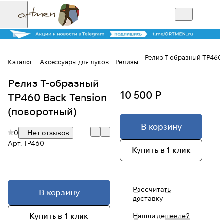
Релиз Т-образный TP460
Каталог
Аксессуары для луков
Релизы
Релиз Т-образный
Для клиентов всех банков
10 500 Р
TP460 Back Tension
Разбейте
(поворотный)
оплату на части
В корзину
0
Нет отзывов
Арт.
TP460
Купить в 1 клик
Сегодня
25
%
Рассчитать
В корзину
доставку
Добавляйте товары
в корзину
Купить в 1 клик
Нашли дешевле?