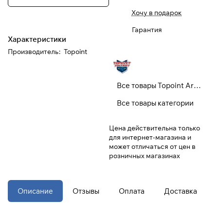
Хочу в подарок
При оформлении заказа
Гарантия
выберите метод оплаты
ПЛАЙТ
Характеристики
Производитель
:
Topoint
Оплачивайте сегодня только
25
%
картой любого банка
Все товары Topoint Archery
Получайте товар
Все товары категории
выбранный способом
Цена действительна только
для интернет-магазина и
Оставшиеся
75
% будут
может отличаться от цен в
списываться
с вашей карты
розничных магазинах
по
25
%
каждые 2 недели
* При оплате через
ПЛАЙТ
Описание
Отзывы
Оплата
Доставка
скидки по купонам не
применяются.