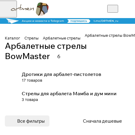
Арбалетные стрелы BowM
Каталог
Стрелы
Арбалетные стрелы
Арбалетные стрелы
Для клиентов всех банков
BowMaster
6
Разбейте
оплату на части
Дротики для арбалет-пистолетов
17 товаров
Стрелы для арбалета Мамба и дум мини
Сегодня
3 товара
25
%
Все фильтры
Сначала дешевые
Добавляйте товары
в корзину