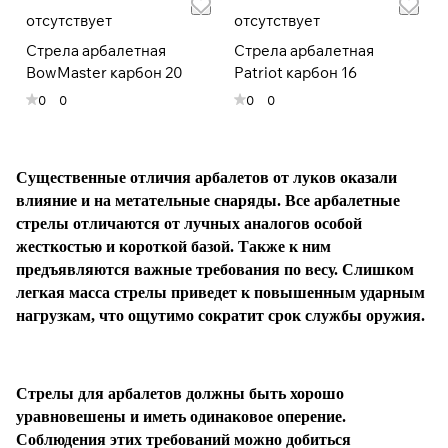
отсутствует
отсутствует
Стрела арбалетная
Стрела арбалетная
Подробнее
BowMaster карбон 20
Patriot карбон 16
об оплате Плайтом
0
0
0
0
Существенные отличия арбалетов от луков оказали
Остались вопросы?
25
влияние и на метательные снаряды. Все арбалетные
8 800 302-02-51
раз в 2
стрелы отличаются от лучных аналогов особой
plait.ru
недели
жесткостью и короткой базой. Также к ним
предъявляются важные требования по весу. Слишком
легкая масса стрелы приведет к повышенным ударным
нагрузкам, что ощутимо сократит срок службы оружия.
Стрелы для арбалетов должны быть хорошо
уравновешены и иметь одинаковое оперение.
Соблюдения этих требований можно добиться