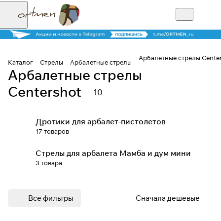
Арбалетные стрелы Cente
Каталог
Стрелы
Арбалетные стрелы
Арбалетные стрелы
Для клиентов всех банков
Centershot
10
Разбейте
оплату на части
Дротики для арбалет-пистолетов
17 товаров
Стрелы для арбалета Мамба и дум мини
Сегодня
3 товара
25
%
Все фильтры
Сначала дешевые
Добавляйте товары
в корзину