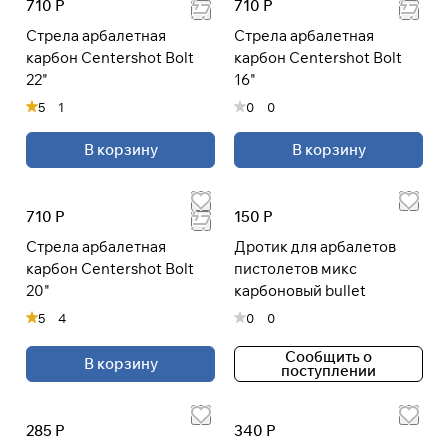
710 Р
710 Р
Стрела арбалетная
Стрела арбалетная
карбон Centershot Bolt
карбон Centershot Bolt
Подробнее
22"
16"
об оплате Плайтом
5
1
0
0
В корзину
В корзину
Остались вопросы?
25
8 800 302-02-51
раз в 2
710 Р
150 Р
plait.ru
недели
Стрела арбалетная
Дротик для арбалетов
карбон Centershot Bolt
пистолетов микс
20"
карбоновый bullet
5
4
0
0
Сообщить о
В корзину
поступлении
285 Р
340 Р