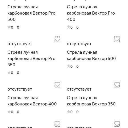
Стрела лучная
Стрела лучная
карбоновая Вектор Pro
карбоновая Вектор Pro
500
400
Подробнее
об оплате Плайтом
0
0
0
0
отсутствует
отсутствует
Стрела лучная
Стрела лучная
Остались вопросы?
25
8 800 302-02-51
карбоновая Вектор Pro
карбоновая Вектор 500
раз в 2 недели
350
plait.ru
0
0
0
0
отсутствует
отсутствует
Стрела лучная
Стрела лучная
карбоновая Вектор 400
карбоновая Вектор 350
0
0
0
0