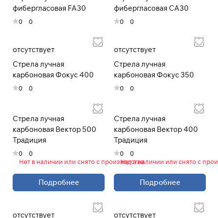
фибергласовая FA30
фибергласовая CA30
0
0
0
0
При оформлении заказа
выберите метод оплаты
ПЛАЙТ
отсутствует
отсутствует
Оплачивайте сегодня только
25
% картой
Стрела лучная
Стрела лучная
любого банка
карбоновая Фокус 400
карбоновая Фокус 350
0
0
0
0
Получайте товар
выбранный способом
Стрела лучная
Стрела лучная
карбоновая Вектор 500
карбоновая Вектор 400
Традиция
Традиция
Оставшиеся
75
% будут
списываться
с вашей карты
0
0
0
0
по
25
%
каждые 2 недели
Нет в наличии или снято с производства
Нет в наличии или снято с про
Подробнее
Подробнее
* При оплате через
ПЛАЙТ
скидки по купонам не
применяются.
отсутствует
отсутствует