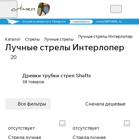
Лучные стрелы Интерлопер
Каталог
Стрелы
Лучные стрелы
Лучные стрелы Интерлопер
Для клиентов всех банков
20
Разбейте
Древки трубки стрел Shafts
оплату на части
38 товаров
Сегодня
Все фильтры
Сначала дешевые
25
%
отсутствует
отсутствует
Добавляйте товары
в корзину
Стрела лучная
Стрела лучная