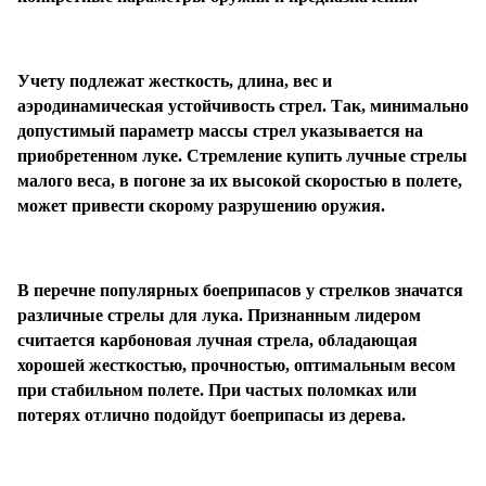
Подробнее
Учету подлежат жесткость, длина, вес и
об оплате Плайтом
аэродинамическая устойчивость стрел. Так, минимально
допустимый параметр массы стрел указывается на
приобретенном луке. Стремление купить лучные стрелы
малого веса, в погоне за их высокой скоростью в полете,
Остались вопросы?
25
может привести скорому разрушению оружия.
8 800 302-02-51
раз в 2
plait.ru
недели
В перечне популярных боеприпасов у стрелков значатся
различные стрелы для лука. Признанным лидером
считается карбоновая лучная стрела, обладающая
хорошей жесткостью, прочностью, оптимальным весом
при стабильном полете. При частых поломках или
потерях отлично подойдут боеприпасы из дерева.