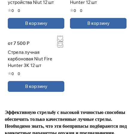
устройства Niut 12 шт
Hunter 12 шт
0
0
0
0
При оформлении заказа
выберите метод оплаты
ПЛАЙТ
В корзину
В корзину
Оплачивайте сегодня только
25
%
от 7 500 Р
картой любого банка
Стрела лучная
карбоновая Niut Fire
Получайте товар
Hunter 3K 12 шт
выбранный способом
0
0
Оставшиеся
75
% будут
В корзину
списываться
с вашей карты
по
25
%
каждые 2 недели
Эффективную стрельбу с высокой точностью способны
* При оплате через
ПЛАЙТ
обеспечить только качественные лучные стрелы.
скидки по купонам не
Необходимо знать, что эти боеприпасы подбираются под
применяются.
конкретные параметры оружия и предназначения.