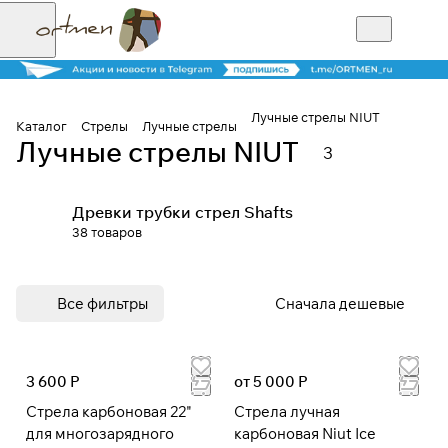
Лучные стрелы NIUT
Каталог
Стрелы
Лучные стрелы
Лучные стрелы NIUT
3
Для клиентов всех банков
Древки трубки стрел Shafts
Разбейте
38 товаров
оплату на части
Все фильтры
Сначала дешевые
Сегодня
25
%
3 600 Р
от 5 000 Р
Стрела карбоновая 22"
Стрела лучная
Добавляйте товары
для многозарядного
карбоновая Niut Ice
в корзину