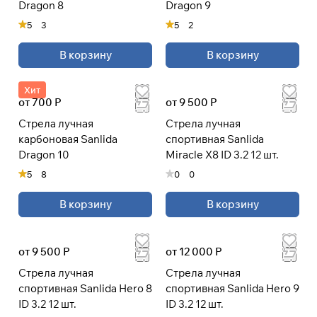
Dragon 8
Dragon 9
5
3
5
2
При оформлении заказа
выберите метод оплаты
ПЛАЙТ
В корзину
В корзину
Оплачивайте сегодня только
25
%
Хит
от 700 Р
от 9 500 Р
картой любого банка
Стрела лучная
Стрела лучная
карбоновая Sanlida
спортивная Sanlida
Получайте товар
Dragon 10
Miracle X8 ID 3.2 12 шт.
выбранный способом
5
8
0
0
Оставшиеся
75
% будут
В корзину
В корзину
списываться
с вашей карты
по
25
%
каждые 2 недели
от 9 500 Р
от 12 000 Р
Стрела лучная
Стрела лучная
* При оплате через
ПЛАЙТ
спортивная Sanlida Hero 8
спортивная Sanlida Hero 9
скидки по купонам не
ID 3.2 12 шт.
ID 3.2 12 шт.
применяются.