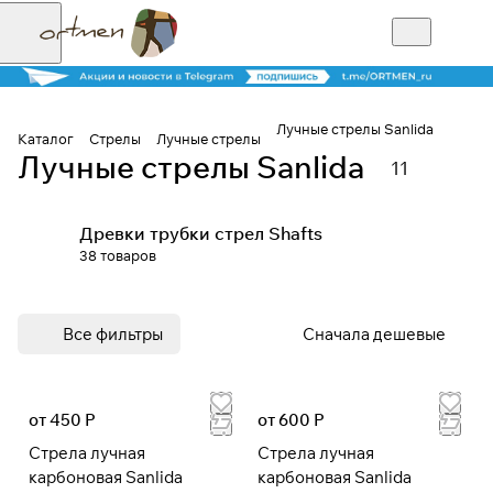
Лучные стрелы Sanlida
Каталог
Стрелы
Лучные стрелы
Лучные стрелы Sanlida
11
Для клиентов всех банков
Древки трубки стрел Shafts
Разбейте
38 товаров
оплату на части
Все фильтры
Сначала дешевые
Сегодня
25
%
от 450 Р
от 600 Р
Стрела лучная
Стрела лучная
Добавляйте товары
карбоновая Sanlida
карбоновая Sanlida
в корзину