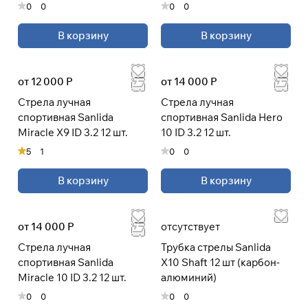
0
0
0
0
В корзину
В корзину
Подробнее
об оплате Плайтом
от 12 000 Р
от 14 000 Р
Стрела лучная
Стрела лучная
спортивная Sanlida
спортивная Sanlida Hero
Остались вопросы?
25
Miracle X9 ID 3.2 12 шт.
10 ID 3.2 12 шт.
8 800 302-02-51
раз в 2
5
1
0
0
plait.ru
недели
В корзину
В корзину
от 14 000 Р
отсутствует
Стрела лучная
Трубка стрелы Sanlida
спортивная Sanlida
X10 Shaft 12 шт (карбон-
Miracle 10 ID 3.2 12 шт.
алюминий)
0
0
0
0