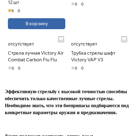
12 шт
0
0
5
0
При оформлении заказа
выберите метод оплаты
ПЛАЙТ
В корзину
Оплачивайте сегодня только
25
%
отсутствует
отсутствует
картой любого банка
Стрела лучная Victory Air
Трубка стрелы шафт
Combat Carbon Flu Flu
Victory VAP V3
Получайте товар
0
0
0
0
выбранный способом
Оставшиеся
75
% будут
Эффективную стрельбу с высокой точностью способны
списываться
с вашей карты
обеспечить только качественные лучные стрелы.
по
25
%
каждые 2 недели
Необходимо знать, что эти боеприпасы подбираются под
конкретные параметры оружия и предназначения.
* При оплате через
ПЛАЙТ
скидки по купонам не
применяются.