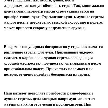
Учету подлежат жесткость, длина, вес и
аэродинамическая устойчивость стрел. Так, минимально
допустимый параметр массы стрел указывается на
Подробнее
приобретенном луке. Стремление купить лучные стрелы
об оплате Плайтом
малого веса, в погоне за их высокой скоростью в полете,
может привести скорому разрушению оружия.
Остались вопросы?
25
В перечне популярных боеприпасов у стрелков значатся
8 800 302-02-51
раз в 2
различные стрелы для лука. Признанным лидером
plait.ru
недели
считается карбоновая лучная стрела, обладающая
хорошей жесткостью, прочностью, оптимальным весом
при стабильном полете. При частых поломках или
потерях отлично подойдут боеприпасы из дерева.
Наш каталог позволяет приобрести разнообразные
лучные стрелы, цена которых напрямую зависит от
материала их изготовления и производителя. При