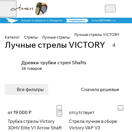
Лучные стрелы VICTORY
Каталог
Стрелы
Лучные стрелы
Лучные стрелы VICTORY
4
Для клиентов всех банков
Древки трубки стрел Shafts
Разбейте
38 товаров
оплату на части
Все фильтры
Сначала дешевые
Сегодня
25
%
от 19 000 Р
отсутствует
Трубка стрелы Victory
Стрела лучная в сборе
Добавляйте товары
3DHV Elite V1 Arrow Shaft
Victory VAP V3
в корзину