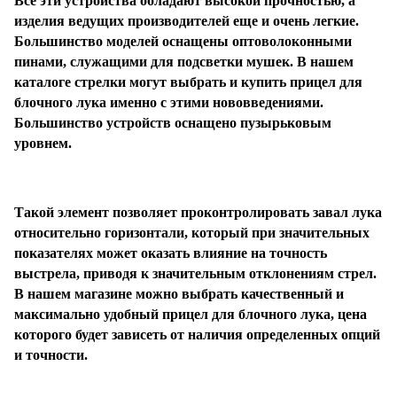
Все эти устройства обладают высокой прочностью, а
изделия ведущих производителей еще и очень легкие.
Большинство моделей оснащены оптоволоконными
Подробнее
пинами, служащими для подсветки мушек. В нашем
об оплате Плайтом
каталоге стрелки могут выбрать и купить прицел для
блочного лука именно с этими нововведениями.
Большинство устройств оснащено пузырьковым
уровнем.
Остались вопросы?
25
8 800 302-02-51
раз в 2
plait.ru
недели
Такой элемент позволяет проконтролировать завал лука
относительно горизонтали, который при значительных
показателях может оказать влияние на точность
выстрела, приводя к значительным отклонениям стрел.
В нашем магазине можно выбрать качественный и
максимально удобный прицел для блочного лука, цена
которого будет зависеть от наличия определенных опций
и точности.