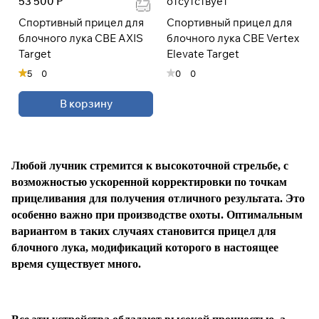
53 500 Р
отсутствует
Спортивный прицел для
Спортивный прицел для
При оформлении заказа
блочного лука CBE AXIS
блочного лука CBE Vertex
выберите метод оплаты
ПЛАЙТ
Target
Elevate Target
5
0
0
0
Оплачивайте сегодня только
25
%
В корзину
картой любого банка
Получайте товар
выбранный способом
Любой лучник стремится к высокоточной стрельбе, с
возможностью ускоренной корректировки по точкам
прицеливания для получения отличного результата. Это
Оставшиеся
75
% будут
особенно важно при производстве охоты. Оптимальным
списываться
с вашей карты
вариантом в таких случаях становится прицел для
по
25
%
каждые 2 недели
блочного лука, модификаций которого в настоящее
время существует много.
* При оплате через
ПЛАЙТ
скидки по купонам не
применяются.