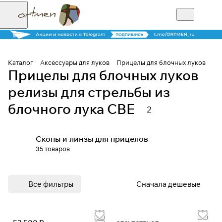
Каталог
Аксессуары для луков
Прицелы для блочных луков
Прицелы для блочных луков
Для клиентов всех банков
релизы для стрельбы из
блочного лука CBE
Разбейте
2
оплату на части
Скопы и линзы для прицелов
35 товаров
Сегодня
25
%
Все фильтры
Сначала дешевые
Добавляйте товары
в корзину