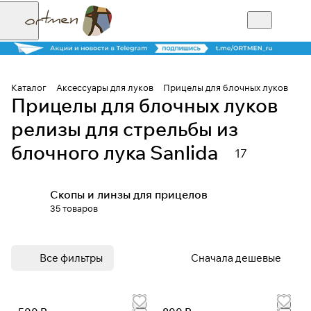
Каталог
Аксессуары для луков
Прицелы для блочных луков
Прицелы для блочных луков
Для клиентов всех банков
релизы для стрельбы из
блочного лука Sanlida
Разбейте
17
оплату на части
Скопы и линзы для прицелов
35 товаров
Сегодня
25
%
Все фильтры
Сначала дешевые
Добавляйте товары
в корзину