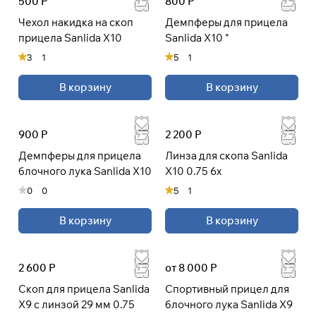
500 Р
800 Р
Чехол накидка на скоп
Демпферы для прицела
При оформлении заказа
прицела Sanlida X10
Sanlida X10 "
выберите метод оплаты
ПЛАЙТ
3
1
5
1
В корзину
В корзину
Оплачивайте сегодня только
25
%
картой любого банка
900 Р
2 200 Р
Получайте товар
Демпферы для прицела
Линза для скопа Sanlida
выбранный способом
блочного лука Sanlida X10
X10 0.75 6x
0
0
5
1
Оставшиеся
75
% будут
списываться
с вашей карты
В корзину
В корзину
по
25
%
каждые 2 недели
2 600 Р
от 8 000 Р
* При оплате через
ПЛАЙТ
Cкоп для прицела Sanlida
Спортивный прицел для
скидки по купонам не
X9 с линзой 29 мм 0.75
блочного лука Sanlida X9
применяются.