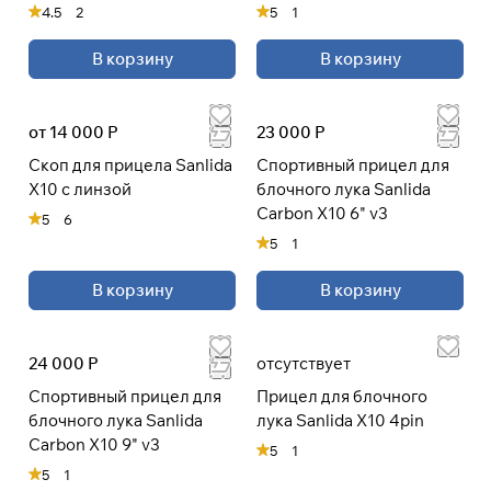
4.5
2
5
1
В корзину
В корзину
Подробнее
об оплате Плайтом
от 14 000 Р
23 000 Р
Cкоп для прицела Sanlida
Спортивный прицел для
X10 с линзой
блочного лука Sanlida
Остались вопросы?
25
Carbon X10 6" v3
5
6
8 800 302-02-51
раз в 2
5
1
plait.ru
недели
В корзину
В корзину
24 000 Р
отсутствует
Спортивный прицел для
Прицел для блочного
блочного лука Sanlida
лука Sanlida X10 4pin
Carbon X10 9" v3
5
1
5
1