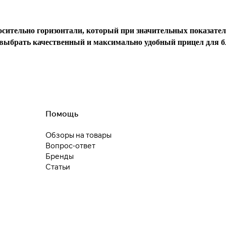
* При оплате через
ПЛАЙТ
скидки по купонам не
применяются.
осительно горизонтали, который при значительных показател
ыбрать качественный и максимально удобный прицел для бло
Подробнее
об оплате Плайтом
Помощь
25
раз в 2
Обзоры на товары
недели
Вопрос-ответ
Остались вопросы?
Бренды
Статьи
8 800 302-02-51
plait.ru