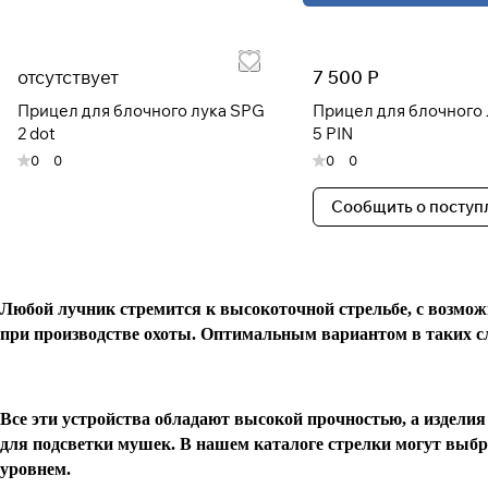
отсутствует
7 500 Р
Прицел для блочного лука SPG
Прицел для блочного
2 dot
5 PIN
0
0
0
0
Сообщить о поступ
Любой лучник стремится к высокоточной стрельбе, с возмож
при производстве охоты. Оптимальным вариантом в таких сл
Все эти устройства обладают высокой прочностью, а издел
для подсветки мушек. В нашем каталоге стрелки могут выб
уровнем.