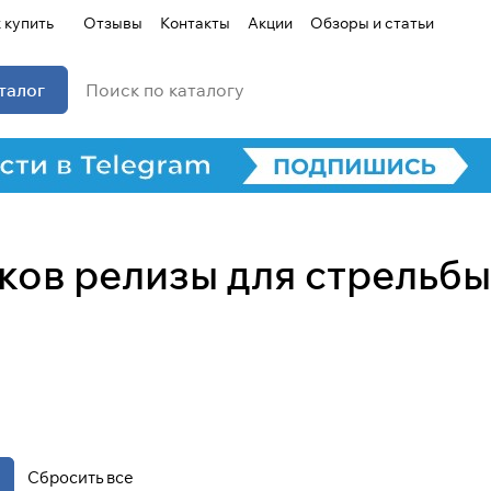
 купить
Отзывы
Контакты
Акции
Обзоры и статьи
талог
ков релизы для стрельбы
Для клиентов всех банков
Разбейте
оплату на части
Сегодня
25
%
Сбросить все