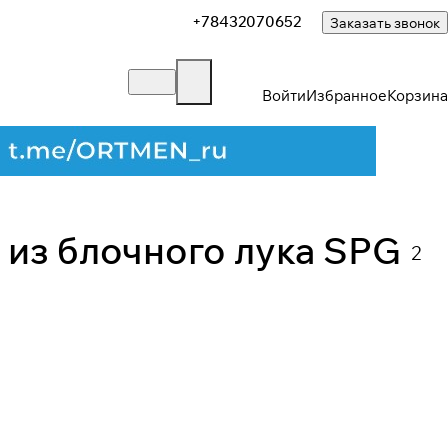
+78432070652
Заказать звонок
Войти
Избранное
Корзина
Закрыть
 из блочного лука SPG
2