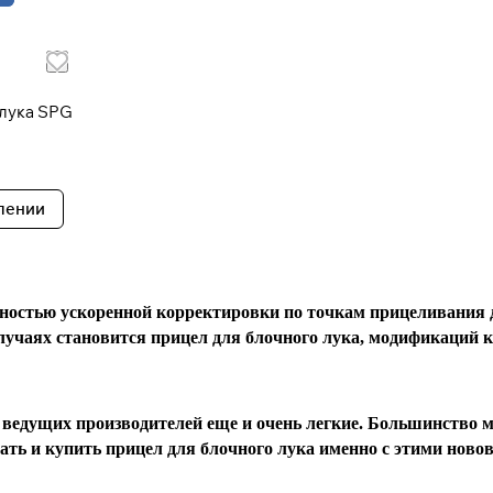
Добавляйте товары
в корзину
 лука SPG
При оформлении заказа
выберите метод оплаты
ПЛАЙТ
лении
Оплачивайте сегодня только
25
% картой любого
банка
ностью ускоренной корректировки по точкам прицеливания д
Получайте товар
выбранный способом
учаях становится прицел для блочного лука, модификаций к
Оставшиеся
75
% будут
списываться
ия ведущих производителей еще и очень легкие. Большинст
с вашей карты
по
25
%
каждые 2 недели
рать и купить прицел для блочного лука именно с этими но