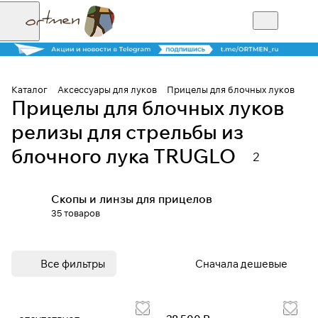
Каталог
Аксессуары для луков
Прицелы для блочных луков
Прицелы для блочных луков
Для клиентов всех банков
релизы для стрельбы из
блочного лука TRUGLO
Разбейте
2
оплату на части
Скопы и линзы для прицелов
35 товаров
Сегодня
25
%
Все фильтры
Сначала дешевые
Добавляйте товары
в корзину