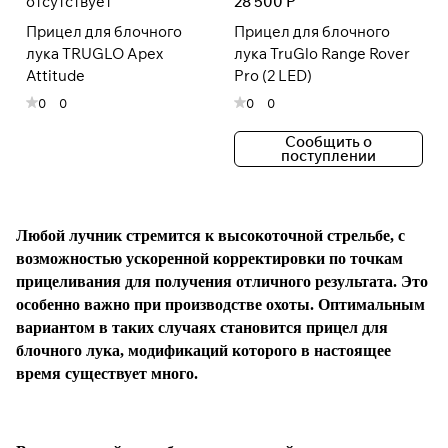
отсутствует
28 500 Р
Прицел для блочного
Прицел для блочного
При оформлении заказа
лука TRUGLO Apex
лука TruGlo Range Rover
выберите метод оплаты
ПЛАЙТ
Attitude
Pro (2 LED)
0
0
0
0
Оплачивайте сегодня только
25
%
Сообщить о
картой любого банка
поступлении
Получайте товар
выбранный способом
Любой лучник стремится к высокоточной стрельбе, с
возможностью ускоренной корректировки по точкам
прицеливания для получения отличного результата. Это
Оставшиеся
75
% будут
особенно важно при производстве охоты. Оптимальным
списываться
с вашей карты
вариантом в таких случаях становится прицел для
по
25
%
каждые 2 недели
блочного лука, модификаций которого в настоящее
время существует много.
* При оплате через
ПЛАЙТ
скидки по купонам не
применяются.