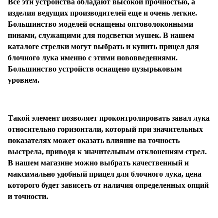
Все эти устройства обладают высокой прочностью, а
изделия ведущих производителей еще и очень легкие.
Большинство моделей оснащены оптоволоконными
Подробнее
пинами, служащими для подсветки мушек. В нашем
об оплате Плайтом
каталоге стрелки могут выбрать и купить прицел для
блочного лука именно с этими нововведениями.
Большинство устройств оснащено пузырьковым
уровнем.
Остались вопросы?
25
8 800 302-02-51
раз в 2
plait.ru
недели
Такой элемент позволяет проконтролировать завал лука
относительно горизонтали, который при значительных
показателях может оказать влияние на точность
выстрела, приводя к значительным отклонениям стрел.
В нашем магазине можно выбрать качественный и
максимально удобный прицел для блочного лука, цена
которого будет зависеть от наличия определенных опций
и точности.