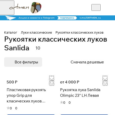
Каталог
Луки классические
Рукоятки классических луков
Рукоятки классических луков
Для клиентов всех банков
Sanlida
10
Разбейте
Все фильтры
Сначала дешевые
оплату на части
500 Р
от 4 000 Р
Сегодня
25
%
Пластиковая рукоять
Рукоятка лука Sanlida
упор Grip для
Olimpic 23" LH Левая
класических луков
0
0
Добавляйте товары
Sanlida
0
0
в корзину