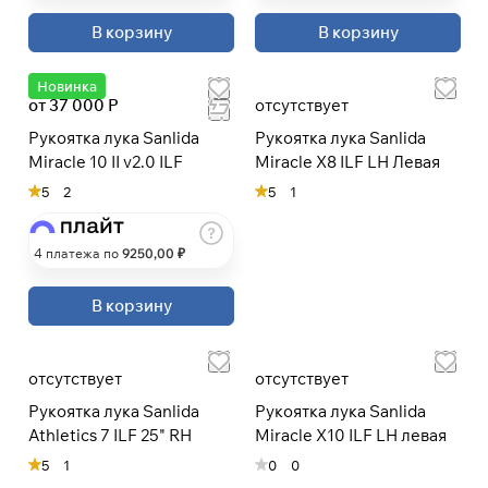
В корзину
В корзину
Подробнее
Новинка
об оплате Плайтом
от 37 000 Р
отсутствует
Рукоятка лука Sanlida
Рукоятка лука Sanlida
Miracle 10 II v2.0 ILF
Miracle X8 ILF LH Левая
5
2
5
1
Остались вопросы?
25
8 800 302-02-51
раз в 2
plait.ru
недели
4 платежа по
9250
,00 ₽
В корзину
отсутствует
отсутствует
Рукоятка лука Sanlida
Рукоятка лука Sanlida
Athletics 7 ILF 25" RH
Miracle X10 ILF LH левая
5
1
0
0