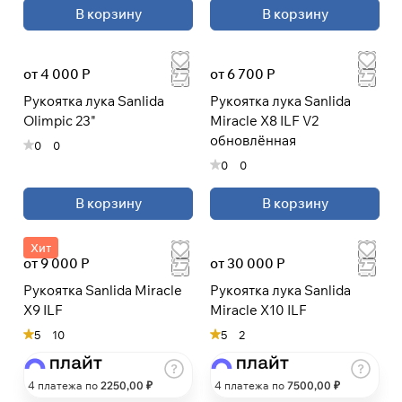
В корзину
В корзину
При оформлении заказа
выберите метод оплаты
ПЛАЙТ
от 4 000 Р
от 6 700 Р
Рукоятка лука Sanlida
Рукоятка лука Sanlida
Оплачивайте сегодня только
25
%
Olimpic 23"
Miracle X8 ILF V2
картой любого банка
обновлённая
0
0
0
0
Получайте товар
В корзину
В корзину
выбранный способом
Хит
Оставшиеся
75
% будут
от 9 000 Р
от 30 000 Р
списываться
с вашей карты
Рукоятка Sanlida Miracle
Рукоятка лука Sanlida
по
25
%
каждые 2 недели
X9 ILF
Miracle X10 ILF
5
10
5
2
* При оплате через
ПЛАЙТ
скидки по купонам не
4 платежа по
2250
,00 ₽
4 платежа по
7500
,00 ₽
применяются.